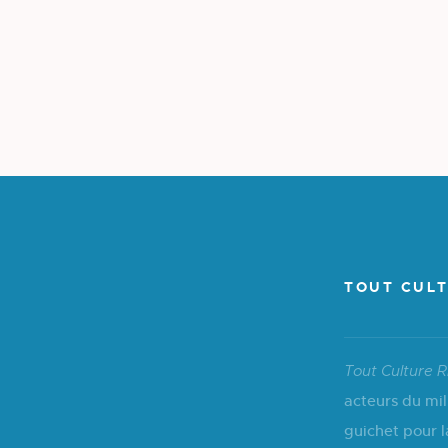
TOUT CULT
Tout Culture R
acteurs du mil
guichet pour l