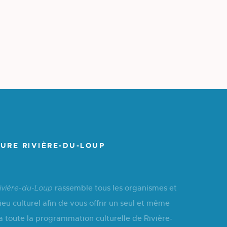
URE RIVIÈRE-DU-LOUP
rassemble tous les organismes et
ivière-du-Loup
ieu culturel afin de vous offrir un seul et même
a toute la programmation culturelle de Rivière-