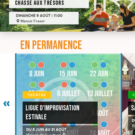
chasse aux trésors
DIMANCHE 9 AOÛT | 11:00
Manoir Fraser
EN PERMANENCE
«
THÉÂTRE
Ligue d’improvisation
S
estivale
D
1
DU 8 JUIN AU 31 AOÛT