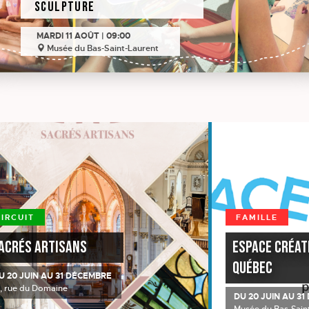
Sculpture
MARDI 11 AOÛT | 09:00
Musée du Bas-Saint-Laurent
CIRCUIT
FAMILLE
acrés artisans
Espace créati
Québec
U 20 JUIN AU 31 DÉCEMBRE
5, rue du Domaine
DU 20 JUIN AU 3