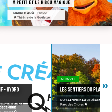
M Petit et le hibou magique
MARDI 11 AOÛT | 19:00
Théâtre de la Goélette
»
CIRCUIT
f - Hydro
Les sentiers du Platin
DU 1 JANVIER AU 31 DÉCEMBRE
Parc des Chutes
1 DÉCEMBRE