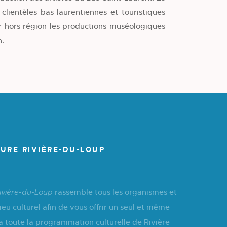
 clientèles bas-laurentiennes et touristiques
er hors région les productions muséologiques
n.
URE RIVIÈRE-DU-LOUP
rassemble tous les organismes et
ivière-du-Loup
ieu culturel afin de vous offrir un seul et même
a toute la programmation culturelle de Rivière-