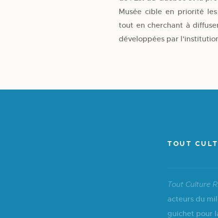
Musée cible en priorité les
tout en cherchant à diffus
développées par l’institutio
TOUT CULT
Tout Culture R
acteurs du mil
guichet pour l