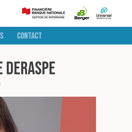
S
CONTACT
e Deraspe
t