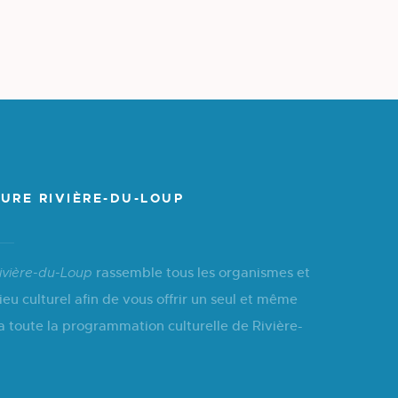
URE RIVIÈRE-DU-LOUP
rassemble tous les organismes et
ivière-du-Loup
ieu culturel afin de vous offrir un seul et même
a toute la programmation culturelle de Rivière-