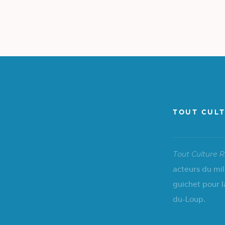
TOUT CULT
Tout Culture R
acteurs du mil
guichet pour l
du-Loup.