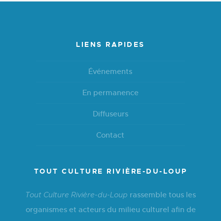
LIENS RAPIDES
Événements
En permanence
Diffuseurs
Contact
TOUT CULTURE RIVIÈRE-DU-LOUP
rassemble tous les
Tout Culture Rivière-du-Loup
organismes et acteurs du milieu culturel afin de