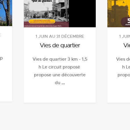
E
1 JU
1 JUIN AU 31 DÉCEMBRE
Vi
Vies de quartier
up
Vies d
Vies de quartier 3 km - 1,5
h L
h Le circuit proposé
propo
propose une découverte
du
...