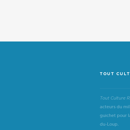
TOUT CULT
Tout Culture R
acteurs du mil
guichet pour l
du-Loup.