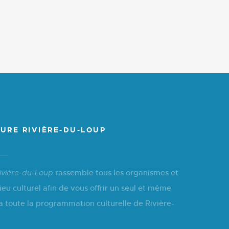
URE RIVIÈRE-DU-LOUP
rassemble tous les organismes et
ivière-du-Loup
ieu culturel afin de vous offrir un seul et même
a toute la programmation culturelle de Rivière-