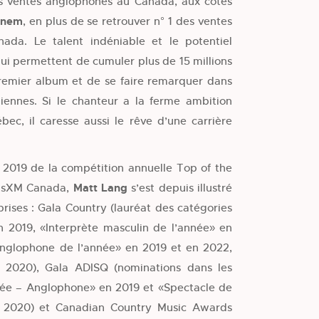
 ventes anglophones au Canada, aux côtés
inem
, en plus de se retrouver n° 1 des ventes
ada. Le talent indéniable et le potentiel
ui permettent de cumuler plus de 15 millions
remier album et de se faire remarquer dans
iennes. Si le chanteur a la ferme ambition
ec, il caresse aussi le rêve d’une carrière
 2019 de la compétition annuelle Top of the
iusXM Canada,
Matt Lang
s’est depuis illustré
rises : Gala Country (lauréat des catégories
 2019, «Interprète masculin de l’année» en
nglophone de l’année» en 2019 et en 2022,
 2020), Gala ADISQ (nominations dans les
née – Anglophone» en 2019 et «Spectacle de
 2020) et Canadian Country Music Awards