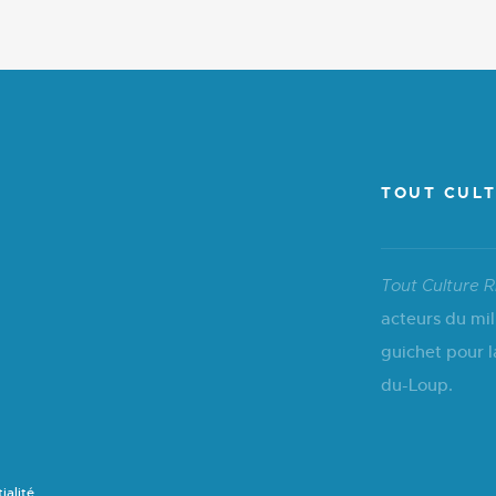
TOUT CULT
Tout Culture R
acteurs du mil
guichet pour l
du-Loup.
ialité