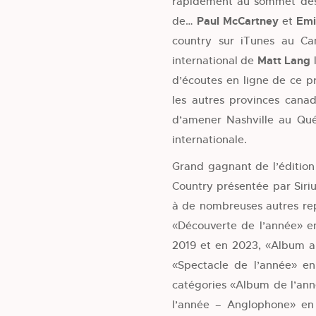
rapidement au sommet des
de…
Paul McCartney
et
Em
country sur iTunes au Can
international de
Matt Lang
l
d’écoutes en ligne de ce p
les autres provinces canad
d’amener Nashville au Québ
internationale.
Grand gagnant de l’édition
Country présentée par Sir
à de nombreuses autres rep
«Découverte de l’année» en
2019 et en 2023, «Album a
«Spectacle de l’année» en
catégories «Album de l’an
l’année – Anglophone» en