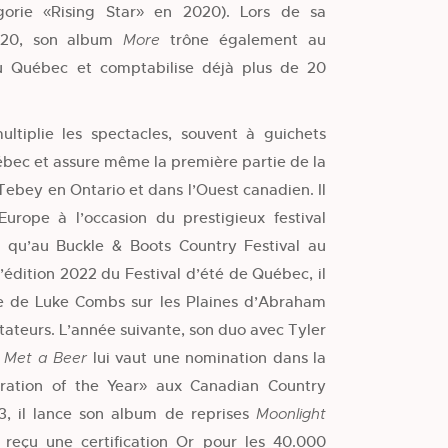
gorie «Rising Star» en 2020). Lors de sa
020, son album
trône également au
More
 Québec et comptabilise déjà plus de 20
ltiplie les spectacles, souvent à guichets
uébec et assure même la première partie de la
ebey en Ontario et dans l’Ouest canadien. Il
urope à l’occasion du prestigieux festival
i qu’au Buckle & Boots Country Festival au
édition 2022 du Festival d’été de Québec, il
ie de Luke Combs sur les Plaines d’Abraham
ateurs. L’année suivante, son duo avec Tyler
lui vaut une nomination dans la
 Met a Beer
oration of the Year» aux Canadian Country
3, il lance son album de reprises
Moonlight
r reçu une certification Or pour les 40.000