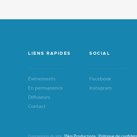
LIENS RAPIDES
SOCIAL
Événements
Facebook
En permanence
Instagram
Diffuseurs
Contact
Conception du site:
3Skis Productions
|
Politique de confident