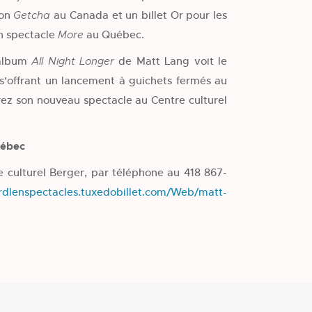
son
au Canada et un billet Or pour les
Getcha
n spectacle
au Québec.
More
 album
de Matt Lang voit le
All Night Longer
s’offrant un lancement à guichets fermés au
ez son nouveau spectacle au Centre culturel
uébec
re culturel Berger, par téléphone au 418 867-
/rdlenspectacles.tuxedobillet.com/Web/matt-