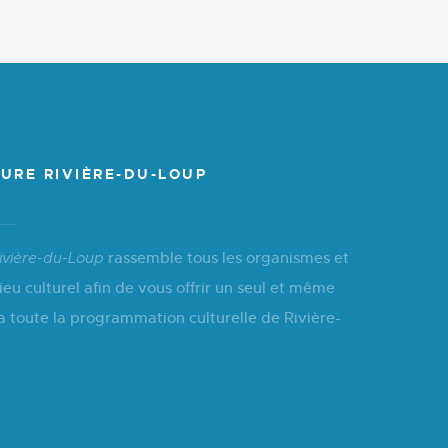
URE RIVIÈRE-DU-LOUP
rassemble tous les organismes et
ivière-du-Loup
ieu culturel afin de vous offrir un seul et même
a toute la programmation culturelle de Rivière-