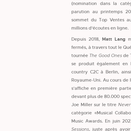
(nomination dans la caté
parution au printemps 2
sommet du Top Ventes au
millions d’écoutes en ligne.
Depuis 2018,
Matt Lang
mu
fermés, à travers tout le Q
tournée
de T
The Good Ones
se produit également en E
country C2C à Berlin, ains
Royaume-Uni. Au cours de l’
s’affiche en première part
devant plus de 80.000 spect
Joe Miller sur le titre
Never
catégorie «Musical Collab
Music Awards. En juin 202
, juste après avoi
Sessions