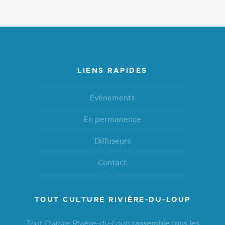
LIENS RAPIDES
Événements
En permanence
Diffuseurs
Contact
TOUT CULTURE RIVIÈRE-DU-LOUP
rassemble tous les
Tout Culture Rivière-du-Loup