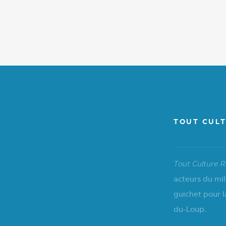
TOUT CULT
Tout Culture R
acteurs du mil
guichet pour l
du-Loup.