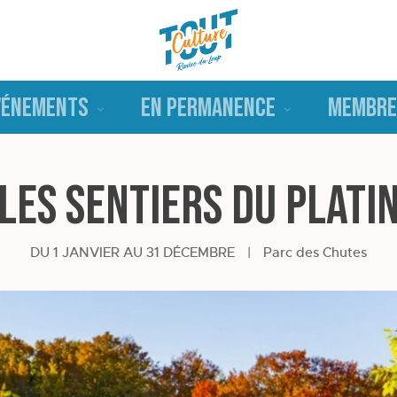
VÉNEMENTS
EN PERMANENCE
MEMBRE
Les sentiers du Plati
DU 1 JANVIER AU 31 DÉCEMBRE
|
Parc des Chutes