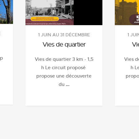
E
1 JU
1 JUIN AU 31 DÉCEMBRE
Vi
Vies de quartier
up
Vies d
Vies de quartier 3 km - 1,5
h L
h Le circuit proposé
propo
propose une découverte
du
...