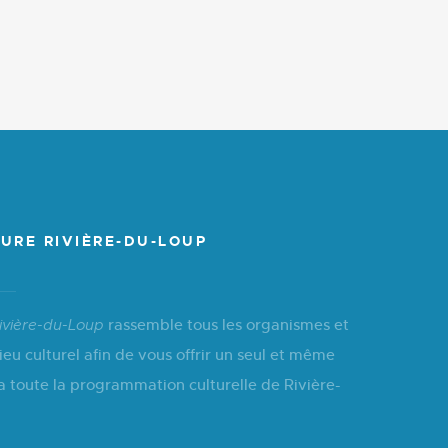
URE RIVIÈRE-DU-LOUP
rassemble tous les organismes et
ivière-du-Loup
ieu culturel afin de vous offrir un seul et même
a toute la programmation culturelle de Rivière-