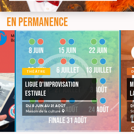
EN PERMANENCE
DANSE
Mercredis | On Danse Dans
la Rue
DU 1 JUILLET AU 26 AOÛT
Stationnement de la bibliothèque
Françoise-Bédard